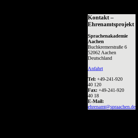
zählen Studierende ebenso wie Berufstätige
Team
und Pensionierte: Sie alle leisten durch
Ihren Einsatz einen wichtigen Beitrag zur
Kontakt –
Integration.
Ehrenamtsprojekt
Wie aufwändig ist die
Sprachenakademie
ehrenamtliche Mitarbeit?
Aachen
Buchkremerstraße 6
Derzeit gibt es einen Präsenz-
52062 Aachen
Gesprächskreis und einen Online-
Deutschland
Gesprächskreis. Wer ehrenamtlich
mitarbeiten möchte, sollte pro Woche einen
Anfahrt
Zeitaufwand von ca. 1,5 Stunden zu
regelmäßigen Uhrzeiten einplanen. Zu
Tel:
+49-241-920
Beginn des Einsatzes bieten wir eine
40 120
Einführung und begleiten die Arbeit unserer
Fax:
+49-241-920
Freiwilligen durchgehend. Wir kümmern
40 18
uns um die Bereitstellung von (virtuellen)
E-Mail:
Räumen und benötigten Materialien sowie
ehrenamt@spraachen
.de
die Organisation von Erfahrungsaustausch
und Fortbildungen.
Ich bin interessiert! Wie kann ich
Kontakt aufnehmen?