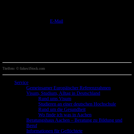
Sie möchten sich ehrenamtlich in unserem
Projekt engagieren? Das freut uns! Bitte
melden Sie sich gern per
E-Mail
bei unserer
Ehrenamts-Koordinatorin, um sich
vorzustellen, offene Fragen zu klären und
genauere Informationen zu erhalten. Wir
freuen uns über Ihre Kontaktaufnahme!
Titelfoto: © fizkes/iStock.com
Service
Gemeinsamer Europäischer Referenzrahmen
Visum, Studium, Alltag in Deutschland
Rund ums Visum
Studieren an einer deutschen Hochschule
Rund um die Gesundheit
Wo finde ich was in Aachen
Beratungshaus Aachen – Beratung zu Bildung und
Beruf
Informationen für Geflüchtete