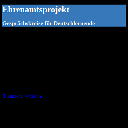
Ehrenamtsprojekt
Gesprächskreise für Deutschlernende
Startseite
/
Über uns
/
Ehrenamtsprojekt
Was passiert in unserem
Ehrenamtsprojekt?
Im Ehrenamtsprojekt der