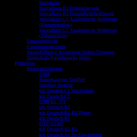
Basiskurse
Spezialkurs B2 Frühpädagogik
Spezialkurs B2 Gesundheitsfachberufe
Spezialkurs C1 Akademische Heilberufe
(Humanmedizin)
Spezialkurs C1 Akademische Heilberufe
(Zahnmedizin)
Einzelunterricht
Gruppenprogramme
Deutsch Basics: Kostenlose Online-Übungen
Deutsch als Fremdsprache lehren
Prüfungen
Deutschprüfungen
DSH
Papierbasierter TestDaF
Digitaler TestDaF
telc Deutsch C1 Hochschule
telc Deutsch C1
DTB B2 / C1
telc Deutsch B2
telc Deutsch B1-B2 Pflege
telc Deutsch B1
DTZ A2-B1
telc Deutsch A2-B1
telc Deutsch A1 für Zuwanderer