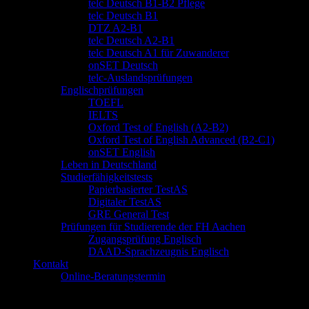
telc Deutsch B1-B2 Pflege
telc Deutsch B1
DTZ A2-B1
telc Deutsch A2-B1
telc Deutsch A1 für Zuwanderer
onSET Deutsch
telc-Auslandsprüfungen
Englischprüfungen
TOEFL
IELTS
Oxford Test of English (A2-B2)
Oxford Test of English Advanced (B2-C1)
onSET English
Leben in Deutschland
Studierfähigkeitstests
Papierbasierter TestAS
Digitaler TestAS
GRE General Test
Prüfungen für Studierende der FH Aachen
Zugangsprüfung Englisch
DAAD-Sprachzeugnis Englisch
Kontakt
Online-Beratungstermin