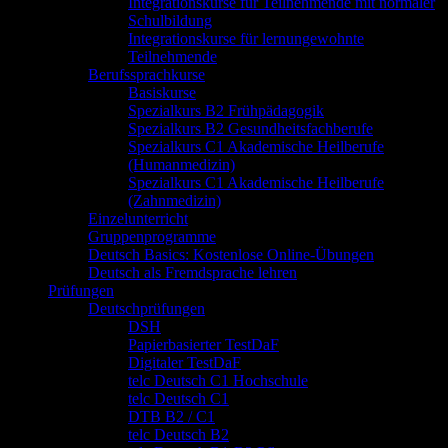
Integrationskurse für Teilnehmende mit normaler
Schulbildung
Integrationskurse für lernungewohnte
Teilnehmende
Berufssprachkurse
Basiskurse
Spezialkurs B2 Frühpädagogik
Spezialkurs B2 Gesundheitsfachberufe
Spezialkurs C1 Akademische Heilberufe
(Humanmedizin)
Spezialkurs C1 Akademische Heilberufe
(Zahnmedizin)
Einzelunterricht
Gruppenprogramme
Deutsch Basics: Kostenlose Online-Übungen
Deutsch als Fremdsprache lehren
Prüfungen
Deutschprüfungen
DSH
Papierbasierter TestDaF
Digitaler TestDaF
telc Deutsch C1 Hochschule
telc Deutsch C1
DTB B2 / C1
telc Deutsch B2