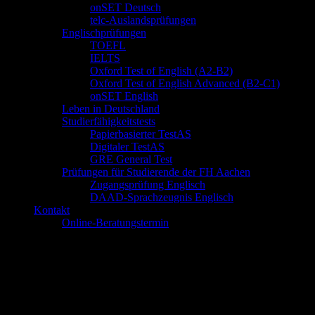
onSET Deutsch
telc-Auslandsprüfungen
Englischprüfungen
TOEFL
IELTS
Oxford Test of English (A2-B2)
Oxford Test of English Advanced (B2-C1)
onSET English
Leben in Deutschland
Studierfähigkeitstests
Papierbasierter TestAS
Digitaler TestAS
GRE General Test
Prüfungen für Studierende der FH Aachen
Zugangsprüfung Englisch
DAAD-Sprachzeugnis Englisch
Kontakt
Online-Beratungstermin