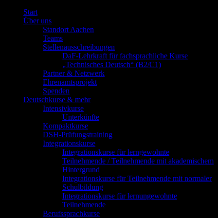
Start
Über uns
Standort Aachen
Teams
Stellenausschreibungen
DaF-Lehrkraft für fachsprachliche Kurse
„Technisches Deutsch“ (B2/C1)
Partner & Netzwerk
Ehrenamtsprojekt
Spenden
Deutschkurse & mehr
Intensivkurse
Unterkünfte
Kompaktkurse
DSH-Prüfungstraining
Integrationskurse
Integrationskurse für lerngewohnte
Teilnehmende / Teilnehmende mit akademischem
Hintergrund
Integrationskurse für Teilnehmende mit normaler
Schulbildung
Integrationskurse für lernungewohnte
Teilnehmende
Berufssprachkurse