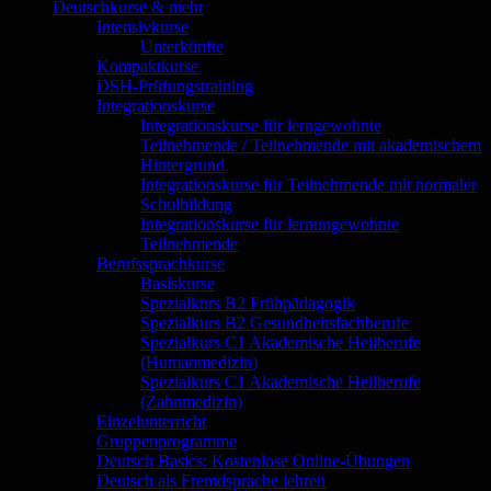
Deutschkurse & mehr
Intensivkurse
Unterkünfte
Kompaktkurse
DSH-Prüfungstraining
Integrationskurse
Integrationskurse für lerngewohnte
Teilnehmende / Teilnehmende mit akademischem
Hintergrund
Integrationskurse für Teilnehmende mit normaler
Schulbildung
Integrationskurse für lernungewohnte
Teilnehmende
Berufssprachkurse
Basiskurse
Spezialkurs B2 Frühpädagogik
Spezialkurs B2 Gesundheitsfachberufe
Spezialkurs C1 Akademische Heilberufe
(Humanmedizin)
Spezialkurs C1 Akademische Heilberufe
(Zahnmedizin)
Einzelunterricht
Gruppenprogramme
Deutsch Basics: Kostenlose Online-Übungen
Deutsch als Fremdsprache lehren