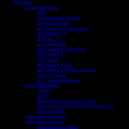
Prüfungen
Deutschprüfungen
DSH
Papierbasierter TestDaF
Digitaler TestDaF
telc Deutsch C1 Hochschule
telc Deutsch C1
DTB B2 / C1
telc Deutsch B2
telc Deutsch B1-B2 Pflege
telc Deutsch B1
DTZ A2-B1
telc Deutsch A2-B1
telc Deutsch A1 für Zuwanderer
onSET Deutsch
telc-Auslandsprüfungen
Englischprüfungen
TOEFL
IELTS
Oxford Test of English (A2-B2)
Oxford Test of English Advanced (B2-C1)
onSET English
Leben in Deutschland
Studierfähigkeitstests
Papierbasierter TestAS