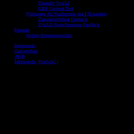
Digitaler TestAS
GRE General Test
Prüfungen für Studierende der FH Aachen
Zugangsprüfung Englisch
DAAD-Sprachzeugnis Englisch
Kontakt
Online-Beratungstermin
Impressum
Datenschutz
AGB
Meldestelle (HinSchG)
© Sprachenakademie Aachen gGmbH, Buchkremerstr. 6, 52062
Aachen, Deutschland
© 2026 Copyright Sprachenakademie Aachen