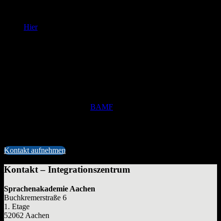
Intensive Sprachkurse mit normalem Lerntempo
6 Sprachkursmodule (
A1–B1
Angaben zu Niveaustufen:
Hier
erhalten Sie Informationen zum Gemeinsamen
Europäischen Referenzrahmen für Sprachen.
, je 100
Unterrichtseinheiten
Unterrichtseinheiten:
Eine Unterrichtseinheit = 45 Minuten
)
1 Orientierungskursmodul (100
Unterrichtseinheiten
Unterrichtseinheiten:
Eine Unterrichtseinheit = 45 Minuten
)
5 x 4 oder 5 x 5
Unterrichtseinheiten
Unterrichtseinheiten:
Eine Unterrichtseinheit = 45 Minuten
pro Woche
Förderung durch das
BAMF
möglich, falls eine Berechtigung
vorliegt
Teilnahme auf eigene Kosten möglich (290,00 €/Modul)
Beratungsgespräch vor Anmeldung
Kontakt aufnehmen
Kontakt – Integrationszentrum
Sprachenakademie Aachen
Buchkremerstraße 6
1. Etage
52062 Aachen