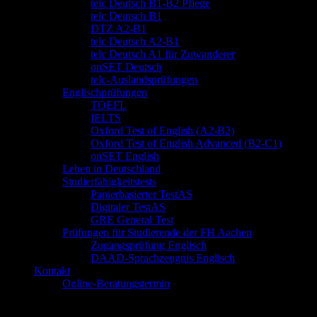
telc Deutsch B1-B2 Pflege
telc Deutsch B1
DTZ A2-B1
telc Deutsch A2-B1
telc Deutsch A1 für Zuwanderer
onSET Deutsch
telc-Auslandsprüfungen
Englischprüfungen
TOEFL
IELTS
Oxford Test of English (A2-B2)
Oxford Test of English Advanced (B2-C1)
onSET English
Leben in Deutschland
Studierfähigkeitstests
Papierbasierter TestAS
Digitaler TestAS
GRE General Test
Prüfungen für Studierende der FH Aachen
Zugangsprüfung Englisch
DAAD-Sprachzeugnis Englisch
Kontakt
Online-Beratungstermin