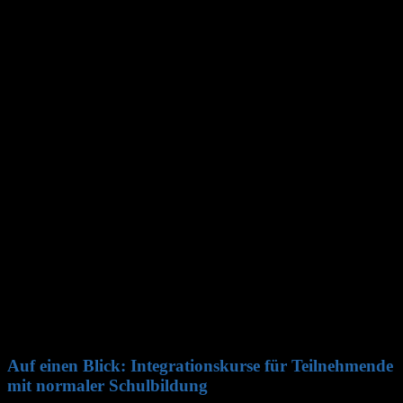
IK26-21005n
6
6
*
17:00
52062 Aachen
27.05.202
04.03.2027
09:00-
IK26-21005v
Virtueller Kurs
6
*
12:30
Buchkremerstr.
22.06.202
19.03.2027
09:00-
IK26-21006v
6
6
*
12:30
52062 Aachen
Buchkremerstr.
22.07.202
15.04.2027
13:30-
IK26-21007n
6
6
*
17:00
52062 Aachen
Buchkremerstr.
17.08.202
20.05.2027
09:00-
IK26-21008v
6
6
*
12:30
52062 Aachen
*Das Kursende kann sich aus organisatorischen Gründen um
mehrere Tage nach hinten verschieben.
Auf einen Blick: Integrationskurse für Teilnehmende
mit normaler Schulbildung