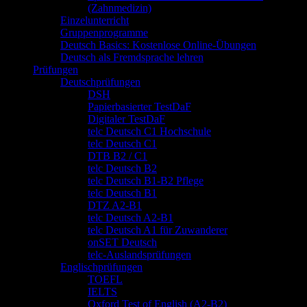
(Zahnmedizin)
Einzelunterricht
Gruppenprogramme
Deutsch Basics: Kostenlose Online-Übungen
Deutsch als Fremdsprache lehren
Prüfungen
Deutschprüfungen
DSH
Papierbasierter TestDaF
Digitaler TestDaF
telc Deutsch C1 Hochschule
telc Deutsch C1
DTB B2 / C1
telc Deutsch B2
telc Deutsch B1-B2 Pflege
telc Deutsch B1
DTZ A2-B1
telc Deutsch A2-B1
telc Deutsch A1 für Zuwanderer
onSET Deutsch
telc-Auslandsprüfungen
Englischprüfungen
TOEFL
IELTS
Oxford Test of English (A2-B2)