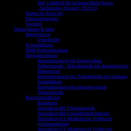
DaF-Lehrkraft für fachsprachliche Kurse
„Technisches Deutsch“ (B2/C1)
Partner & Netzwerk
Ehrenamtsprojekt
Spenden
Deutschkurse & mehr
Intensivkurse
Unterkünfte
Kompaktkurse
DSH-Prüfungstraining
Integrationskurse
Integrationskurse für lerngewohnte
Teilnehmende / Teilnehmende mit akademischem
Hintergrund
Integrationskurse für Teilnehmende mit normaler
Schulbildung
Integrationskurse für lernungewohnte
Teilnehmende
Berufssprachkurse
Basiskurse
Spezialkurs B2 Frühpädagogik
Spezialkurs B2 Gesundheitsfachberufe
Spezialkurs C1 Akademische Heilberufe
(Humanmedizin)
Spezialkurs C1 Akademische Heilberufe