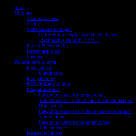
Start
Über uns
Standort Aachen
Teams
Stellenausschreibungen
DaF-Lehrkraft für fachsprachliche Kurse
„Technisches Deutsch“ (B2/C1)
Partner & Netzwerk
Ehrenamtsprojekt
Spenden
Deutschkurse & mehr
Intensivkurse
Unterkünfte
Kompaktkurse
DSH-Prüfungstraining
Integrationskurse
Integrationskurse für lerngewohnte
Teilnehmende / Teilnehmende mit akademischem
Hintergrund
Integrationskurse für Teilnehmende mit normaler
Schulbildung
Integrationskurse für lernungewohnte
Teilnehmende
Berufssprachkurse