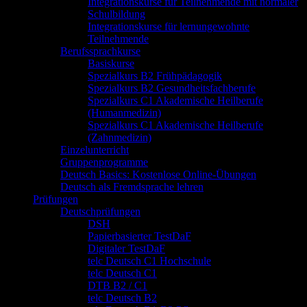
Integrationskurse für Teilnehmende mit normaler
Schulbildung
Integrationskurse für lernungewohnte
Teilnehmende
Berufssprachkurse
Basiskurse
Spezialkurs B2 Frühpädagogik
Spezialkurs B2 Gesundheitsfachberufe
Spezialkurs C1 Akademische Heilberufe
(Humanmedizin)
Spezialkurs C1 Akademische Heilberufe
(Zahnmedizin)
Einzelunterricht
Gruppenprogramme
Deutsch Basics: Kostenlose Online-Übungen
Deutsch als Fremdsprache lehren
Prüfungen
Deutschprüfungen
DSH
Papierbasierter TestDaF
Digitaler TestDaF
telc Deutsch C1 Hochschule
telc Deutsch C1
DTB B2 / C1
telc Deutsch B2