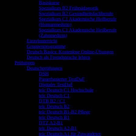
Basiskurse
Spezialkurs B2 Frühpädagogik
Spezialkurs B2 Gesundheitsfachberufe
Spezialkurs C1 Akademische Heilberufe
(Humanmedizin)
Spezialkurs C1 Akademische Heilberufe
(Zahnmedizin)
Einzelunterricht
Gruppenprogramme
Deutsch Basics: Kostenlose Online-Übungen
Deutsch als Fremdsprache lehren
Prüfungen
Deutschprüfungen
DSH
Papierbasierter TestDaF
Digitaler TestDaF
telc Deutsch C1 Hochschule
telc Deutsch C1
DTB B2 / C1
telc Deutsch B2
telc Deutsch B1-B2 Pflege
telc Deutsch B1
DTZ A2-B1
telc Deutsch A2-B1
telc Deutsch A1 für Zuwanderer