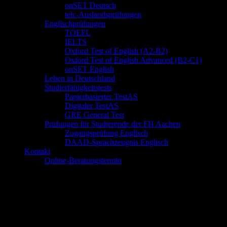
onSET Deutsch
telc-Auslandsprüfungen
Englischprüfungen
TOEFL
IELTS
Oxford Test of English (A2-B2)
Oxford Test of English Advanced (B2-C1)
onSET English
Leben in Deutschland
Studierfähigkeitstests
Papierbasierter TestAS
Digitaler TestAS
GRE General Test
Prüfungen für Studierende der FH Aachen
Zugangsprüfung Englisch
DAAD-Sprachzeugnis Englisch
Kontakt
Online-Beratungstermin