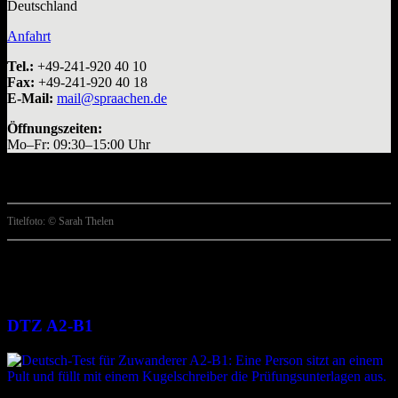
Deutschland
Anfahrt
Tel.:
+49-241-920 40 10
Fax:
+49-241-920 40 18
E-Mail:
mail@spraachen.de
Öffnungszeiten:
Mo–Fr: 09:30–15:00 Uhr
Titelfoto: © Sarah Thelen
Weitere Angebote
DTZ A2-B1