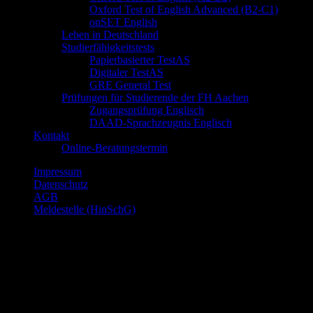
Oxford Test of English Advanced (B2-C1)
onSET English
Leben in Deutschland
Studierfähigkeitstests
Papierbasierter TestAS
Digitaler TestAS
GRE General Test
Prüfungen für Studierende der FH Aachen
Zugangsprüfung Englisch
DAAD-Sprachzeugnis Englisch
Kontakt
Online-Beratungstermin
Impressum
Datenschutz
AGB
Meldestelle (HinSchG)
© Sprachenakademie Aachen gGmbH, Buchkremerstr. 6, 52062
Aachen, Deutschland