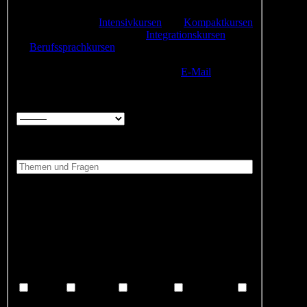
ACHTUNG:
Wir bieten Online-Beratung nur für
Fragen zu unseren
Intensivkursen
und
Kompaktkursen
an. Wenn Sie sich zu unseren
Integrationskursen
oder
zu
Berufssprachkursen
anmelden möchten, muss ein
persönliches Beratungsgespräch stattfinden. Bitte
schicken Sie uns Ihre Dokumente per
E-Mail
zu.
Für welche Kurse interessieren Sie sich? *
Welche Fragen haben Sie? *
Eine Online-Beratung ist zeitlich begrenzt und dauert
ca. 15 Minuten. Wir vergeben Beratungstermine,
damit wir ausreichend Zeit für Sie einplanen können
und damit niemand warten muss.
An welchen Wochentagen haben Sie Zeit für eine
Online-Beratung? *
Montag
Dienstag
Mittwoch
Donnerstag
Freitag