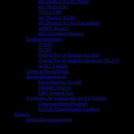
telc Deutsch B1-B2 Pflege
telc Deutsch B1
DTZ A2-B1
telc Deutsch A2-B1
telc Deutsch A1 für Zuwanderer
onSET Deutsch
telc-Auslandsprüfungen
Englischprüfungen
TOEFL
IELTS
Oxford Test of English (A2-B2)
Oxford Test of English Advanced (B2-C1)
onSET English
Leben in Deutschland
Studierfähigkeitstests
Papierbasierter TestAS
Digitaler TestAS
GRE General Test
Prüfungen für Studierende der FH Aachen
Zugangsprüfung Englisch
DAAD-Sprachzeugnis Englisch
Kontakt
Online-Beratungstermin