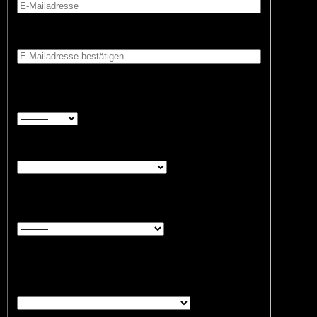
E-Mailadresse bestätigen: *
In welcher Sprache möchten Sie das
Beratungsgespräch führen? *
Wer interessiert sich für einen Kurs? *
In welchem Land wohnt die Person, die sich für einen
Kurs interessiert? *
Hat die Person eine Berechtigung für einen
Integrationskurs oder Berufssprachkurs (mit BAMF-
Förderung)? *