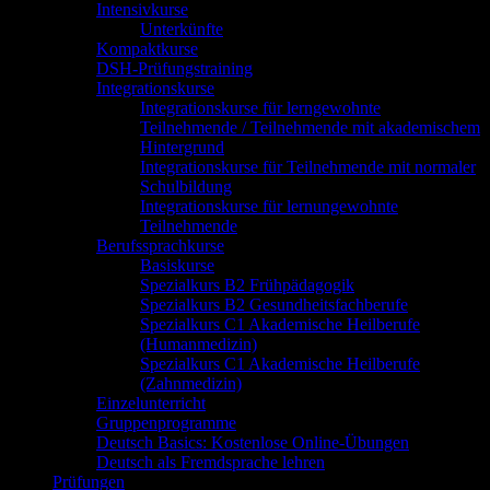
Intensivkurse
Unterkünfte
Kompaktkurse
DSH-Prüfungstraining
Integrationskurse
Integrationskurse für lerngewohnte
Teilnehmende / Teilnehmende mit akademischem
Hintergrund
Integrationskurse für Teilnehmende mit normaler
Schulbildung
Integrationskurse für lernungewohnte
Teilnehmende
Berufssprachkurse
Basiskurse
Spezialkurs B2 Frühpädagogik
Spezialkurs B2 Gesundheitsfachberufe
Spezialkurs C1 Akademische Heilberufe
(Humanmedizin)
Spezialkurs C1 Akademische Heilberufe
(Zahnmedizin)
Einzelunterricht
Gruppenprogramme
Deutsch Basics: Kostenlose Online-Übungen
Deutsch als Fremdsprache lehren
Prüfungen