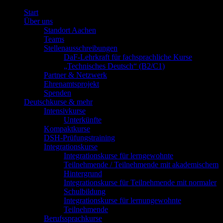
Start
Über uns
Standort Aachen
Teams
Stellenausschreibungen
DaF-Lehrkraft für fachsprachliche Kurse
„Technisches Deutsch“ (B2/C1)
Partner & Netzwerk
Ehrenamtsprojekt
Spenden
Deutschkurse & mehr
Intensivkurse
Unterkünfte
Kompaktkurse
DSH-Prüfungstraining
Integrationskurse
Integrationskurse für lerngewohnte
Teilnehmende / Teilnehmende mit akademischem
Hintergrund
Integrationskurse für Teilnehmende mit normaler
Schulbildung
Integrationskurse für lernungewohnte
Teilnehmende
Berufssprachkurse