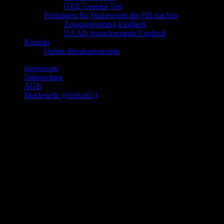
GRE General Test
Prüfungen für Studierende der FH Aachen
Zugangsprüfung Englisch
DAAD-Sprachzeugnis Englisch
Kontakt
Online-Beratungstermin
Impressum
Datenschutz
AGB
Meldestelle (HinSchG)
© Sprachenakademie Aachen gGmbH, Buchkremerstr. 6, 52062
Aachen, Deutschland
© 2026 Copyright Sprachenakademie Aachen