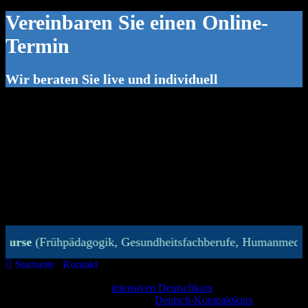
Vereinbaren Sie einen Online-
Termin
Wir beraten Sie live und individuell
Frühpädagogik, Gesundheitsfachberufe, Humanmedizin, Zahn
Startseite
/
Kontakt
/
Online-Beratungstermin
Wenn Sie sich für einen
intensiven Deutschkurs
für
Studium und Beruf oder für einen
Deutsch-Kompaktkurs