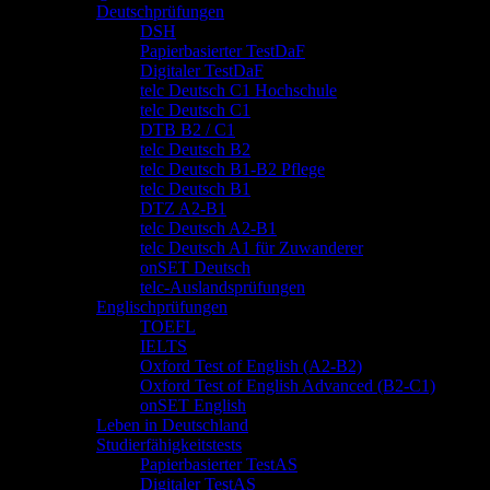
Deutschprüfungen
DSH
Papierbasierter TestDaF
Digitaler TestDaF
telc Deutsch C1 Hochschule
telc Deutsch C1
DTB B2 / C1
telc Deutsch B2
telc Deutsch B1-B2 Pflege
telc Deutsch B1
DTZ A2-B1
telc Deutsch A2-B1
telc Deutsch A1 für Zuwanderer
onSET Deutsch
telc-Auslandsprüfungen
Englischprüfungen
TOEFL
IELTS
Oxford Test of English (A2-B2)
Oxford Test of English Advanced (B2-C1)
onSET English
Leben in Deutschland
Studierfähigkeitstests
Papierbasierter TestAS
Digitaler TestAS