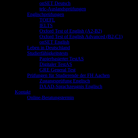
onSET Deutsch
telc-Auslandsprüfungen
Englischprüfungen
TOEFL
IELTS
Oxford Test of English (A2-B2)
Oxford Test of English Advanced (B2-C1)
onSET English
Leben in Deutschland
Studierfähigkeitstests
Papierbasierter TestAS
Digitaler TestAS
GRE General Test
Prüfungen für Studierende der FH Aachen
Zugangsprüfung Englisch
DAAD-Sprachzeugnis Englisch
Kontakt
Online-Beratungstermin