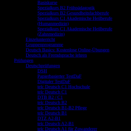
Basiskurse
Spezialkurs B2 Frühpädagogik
Spezialkurs B2 Gesundheitsfachberufe
Spezialkurs C1 Akademische Heilberufe
(Humanmedizin)
Spezialkurs C1 Akademische Heilberufe
(Zahnmedizin)
Einzelunterricht
Gruppenprogramme
Deutsch Basics: Kostenlose Online-Übungen
Deutsch als Fremdsprache lehren
Prüfungen
Deutschprüfungen
DSH
Papierbasierter TestDaF
Digitaler TestDaF
telc Deutsch C1 Hochschule
telc Deutsch C1
DTB B2 / C1
telc Deutsch B2
telc Deutsch B1-B2 Pflege
telc Deutsch B1
DTZ A2-B1
telc Deutsch A2-B1
telc Deutsch A1 für Zuwanderer