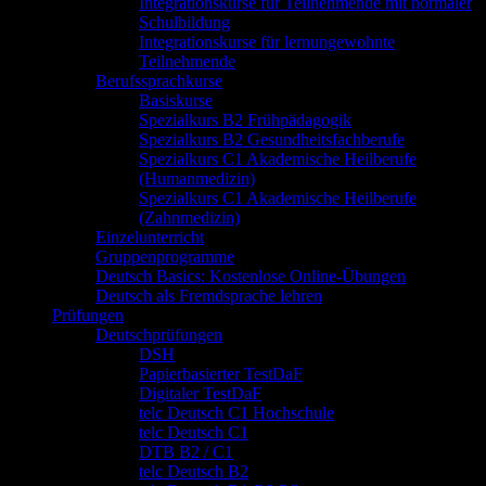
Integrationskurse für Teilnehmende mit normaler
Schulbildung
Integrationskurse für lernungewohnte
Teilnehmende
Berufssprachkurse
Basiskurse
Spezialkurs B2 Frühpädagogik
Spezialkurs B2 Gesundheitsfachberufe
Spezialkurs C1 Akademische Heilberufe
(Humanmedizin)
Spezialkurs C1 Akademische Heilberufe
(Zahnmedizin)
Einzelunterricht
Gruppenprogramme
Deutsch Basics: Kostenlose Online-Übungen
Deutsch als Fremdsprache lehren
Prüfungen
Deutschprüfungen
DSH
Papierbasierter TestDaF
Digitaler TestDaF
telc Deutsch C1 Hochschule
telc Deutsch C1
DTB B2 / C1
telc Deutsch B2